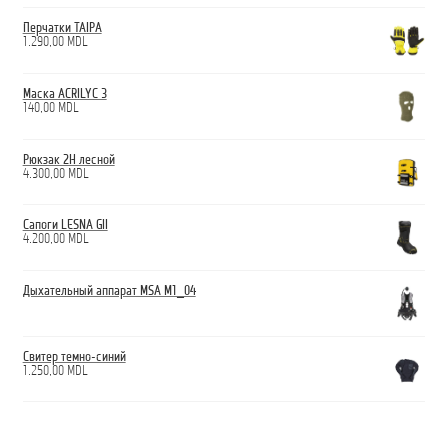
Перчатки TAIPA
1.290,00
MDL
Маска ACRILYC 3
140,00
MDL
Рюкзак 2H лесной
4.300,00
MDL
Сапоги LESNA GII
4.200,00
MDL
Дыхательный аппарат MSA M1_04
Свитер темно-синий
1.250,00
MDL