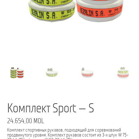
Мой аккаунт
О нас
Оформить заказ
Подписка на рассылку: Все преимущества для вас
Пожарная Техника
Полицейская Техника
Скорая Помощь Тип ”C”
Комплект Sport — S
Условия
24.654,00
MDL
Школьный автобус Ford Transit M2
Комплект спортивных рукавов, подходящий для соревнований
продвинутого уровня. Комплект рукавов состоит из 3-х штук W 75-