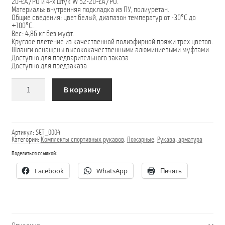
20-ŁA/PU и 4-х штук W 52-20-ŁA/PU.
Материалы: внутренняя подкладка из ПУ, полиуретан.
Общие сведения: цвет белый, диапазон температур от -30°C до
+100°C.
Вес: 4,86 ​​кг без муфт.
Круглое плетение из качественной полиэфирной пряжи трех цветов.
Шланги оснащены высококачественными алюминиевыми муфтами.
Доступно для предварительного заказа
Доступно для предзаказа
Количество
В корзину
товара
Комплект
Sport
-
S
Артикул:
SET_0004
Категории:
Комплекты спортивных рукавов
,
Пожарные
,
Рукава, арматура
Поделиться ссылкой:
Facebook
WhatsApp
Печать