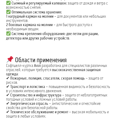
Съемный и регулируемый капюшон:
защита от дождя и ветра с
возможностью снятия.
Оптимальная система хранения:
1 нагрудный карман на молнии
– для документов или небольших
инструментов.
2 боковых кармана на молнии
– для быстрого доступа к
необходимым вещам.
Система крепления оборудования:
две петли для рации,
детектора или других рабочих устройств
.
Области применения
Софтшелл-куртка
Aron
разработана для специалистов различных
отраслей, которым требуется
высококачественная защитная
одежда
:
✔
Пожарные, полиция, спасатели, скорая помощь
– защита от
рисков.
✔
Транспорт и логистика
– повышенная видимость и безопасность
в условиях интенсивного движения.
✔
Строительство и инфраструктура
– защита от неблагоприятных
погодных условий и сложных условий работы.
✔
Энергетическая отрасль
– антистатические и огнестойкие
свойства для безопасной работы.
✔
Техническое обслуживание и ремонт
– высокая мобильность и
защита в любых условиях.