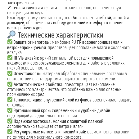
электричества
.
✔
Теплоизоляция из флиса
– сохраняет тепло, не препятствуя
циркуляции воздуха.
Благодаря этому сочетанию куртка
Aron
остается
гибкой, легкой и
дышащей
, обеспечивая
свободу движений и комфорт в течение
всего рабочего дня
.
Технические характеристики
Защита от непогоды:
мембрана PU FR
водонепроницаемая и
ветронепроницаемая
, предотвращает попадание влаги и холодного
воздуха.
Hi-Vis-дизайн:
яркий сигнальный цвет для
повышенной
видимости
и
светоотражающие элементы
для работы в условиях
низкой освещенности.
Огнестойкость:
материал обработан специальным составом в
соответствии со стандартами защиты от открытого пламени.
Антистатические свойства:
предотвращает накопление
статического электричества, что особенно важно для опасных
промышленных сред.
Теплоизоляция:
внутренний слой из флиса
обеспечивает защиту
от холода.
Эргономичный крой:
современный и удобный дизайн
,
подходящий для длительного ношения.
Надежная застежка:
молния с защитной планкой
,
дополнительно защищает от ветра и влаги.
Регулируемые манжеты и нижний край:
возможность подгонки
по фигуре для максимального комфорта.