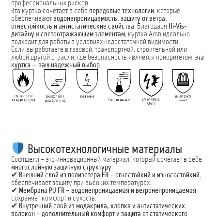
профессиональных рисков.
Эта куртка сочетает в себе
передовые технологии
, которые
обеспечивают
водонепроницаемость, защиту от ветра,
огнестойкость и антистатические свойства
. Благодаря
Hi-Vis-
дизайну
и
светоотражающим элементам
, куртка Aron идеально
подходит для работы в условиях недостаточной видимости.
Если вы работаете в газовой, транспортной, строительной или
любой другой отрасли, где безопасность является приоритетом,
эта
куртка — ваш надежный выбор
.
Высокотехнологичные материалы
Софтшелл – это инновационный материал, который сочетает в себе
многослойную защитную структуру
:
✔
Внешний слой из полиэстера FR
–
огнестойкий и износостойкий
,
обеспечивает защиту при высоких температурах.
✔
Мембрана PU FR
–
водонепроницаемая и ветронепроницаемая
,
сохраняет комфорт и сухость.
✔
Внутренний слой из модакрила, хлопка и антистатических
волокон
–
дополнительный комфорт и защита от статического