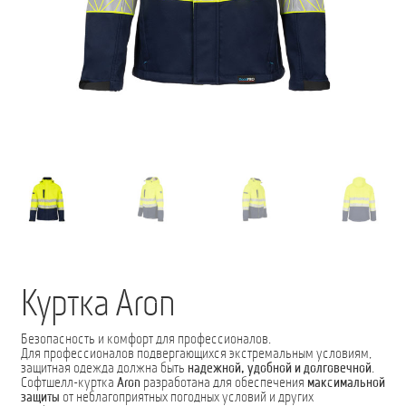
Мой аккаунт
О нас
Оформить заказ
Подписка на рассылку: Все преимущества для вас
Пожарная Техника
Полицейская Техника
Скорая Помощь Тип ”C”
Куртка Aron
Условия
Безопасность и комфорт для профессионалов.
Для профессионалов подвергающихся экстремальным условиям,
Школьный автобус Ford Transit M2
защитная одежда должна быть
надежной, удобной и долговечной
.
Софтшелл-куртка
Aron
разработана для обеспечения
максимальной
защиты
от неблагоприятных погодных условий и других