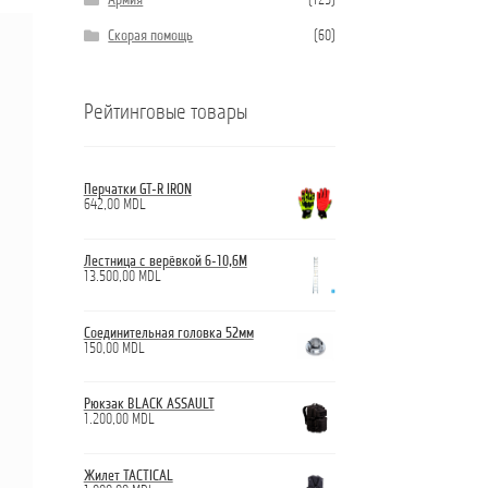
Армия
(129)
Скорая помощь
(60)
Рейтинговые товары
Перчатки GT-R IRON
642,00
MDL
Лестница с верёвкой 6-10,6М
13.500,00
MDL
Соединительная головка 52мм
150,00
MDL
Рюкзак BLACK ASSAULT
1.200,00
MDL
Жилет TACTICAL