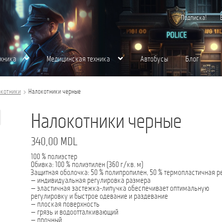
Подписка!
хника
Медицинская техника
Автобусы
Блог
хника
Контакты
Корзина
Магазин
Медицинская Техника
Мой аккаунт
О нас
котники
Налокотники черные
щества для вас
Пожарная Техника
Полицейская Техника
Скорая Помощь Тип 
Налокотники черные
340,00
MDL
100 % полиэстер
Обивка: 100 % полиэтилен (360 г/кв. м)
Защитная оболочка: 50 % полипропилен, 50 % термопластичная р
— индивидуальная регулировка размера
— эластичная застежка-липучка обеспечивает оптимальную
регулировку и быстрое одевание и раздевание
— плоская поверхность
— грязь и водоотталкивающий
— прочный