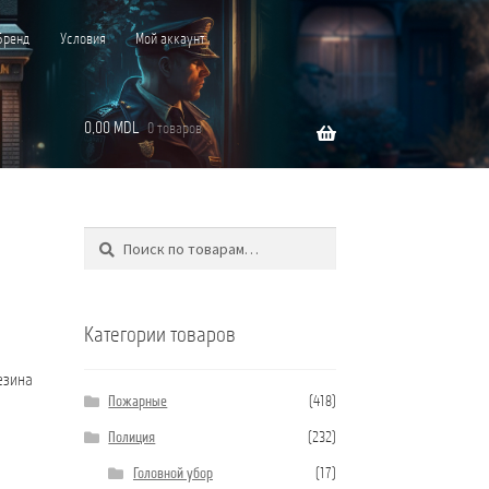
Бренд
Условия
Мой аккаунт
0,00
MDL
0 товаров
Поиск
Искать:
”C”
Категории товаров
езина
Пожарные
(418)
Полиция
(232)
Головной убор
(17)