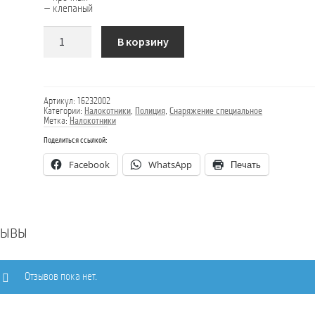
— клепаный
Количество
В корзину
товара
Налокотники
черные
Артикул:
16232002
Категории:
Налокотники
,
Полиция
,
Снаряжение специальное
Метка:
Налокотники
Поделиться ссылкой:
Facebook
WhatsApp
Печать
зывы
Отзывов пока нет.