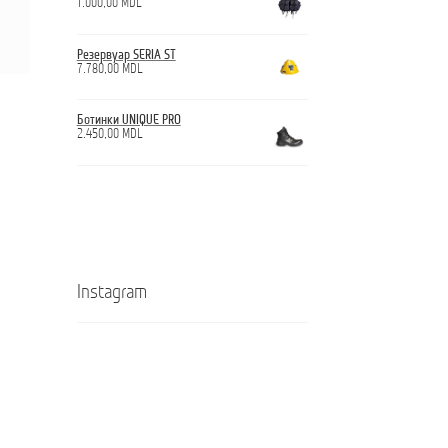
1.000,00
MDL
Резервуар SERIA ST
7.780,00
MDL
Ботинки UNIQUE PRO
2.450,00
MDL
Instagram
Кроссовки
Ghete
ANTICUT
ANTICUT
O7S
O7S