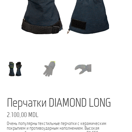
Мой аккаунт
О нас
Оформить заказ
Подписка на рассылку: Все преимущества для вас
Пожарная Техника
Полицейская Техника
Скорая Помощь Тип ”C”
Перчатки DIAMOND LONG
Условия
2.100,00
MDL
Школьный автобус Ford Transit M2
Очень популярны текстильные перчатки с керамическим
покрытием и противоударным наполнением. Высокая