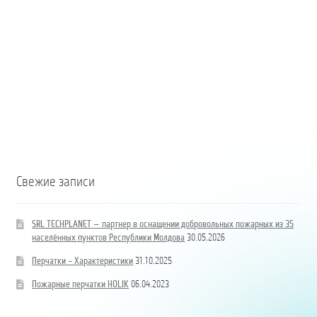
Coloană
hidrand
DN80
B/BB
Свежие записи
SRL TECHPLANET — партнер в оснащении добровольных пожарных из 35
населённых пунктов Республики Молдова
30.05.2026
Перчатки – Характеристики
31.10.2025
Пожарные перчатки HOLIK
06.04.2023