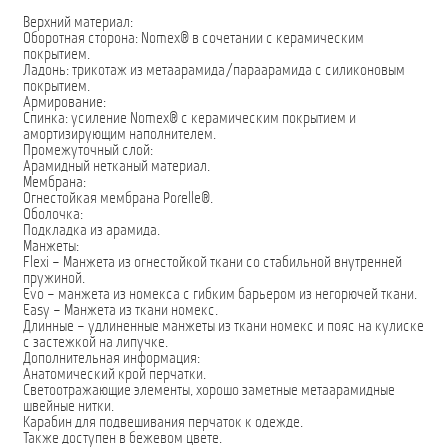
Верхний материал:
Оборотная сторона: Nomex® в сочетании с керамическим
покрытием.
Ладонь: трикотаж из метаарамида/параарамида с силиконовым
покрытием.
Армирование:
Спинка: усиление Nomex® с керамическим покрытием и
амортизирующим наполнителем.
Промежуточный слой:
Арамидный нетканый материал.
Мембрана:
Огнестойкая мембрана Porelle®.
Оболочка:
Подкладка из арамида.
Манжеты:
Flexi – Манжета из огнестойкой ткани со стабильной внутренней
пружиной.
Evo – манжета из номекса с гибким барьером из негорючей ткани.
Easy – Манжета из ткани номекс.
Длинные – удлиненные манжеты из ткани номекс и пояс на кулиске
с застежкой на липучке.
Дополнительная информация:
Анатомический крой перчатки.
Светоотражающие элементы, хорошо заметные метаарамидные
швейные нитки.
Карабин для подвешивания перчаток к одежде.
Также доступен в бежевом цвете.