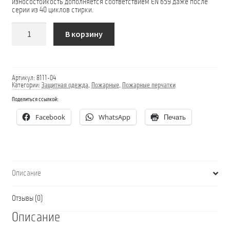
износостойкость дополняется соответствием EN 659 даже после
серии из 40 циклов стирки.
Количество
В корзину
товара
Перчатки
DIAMOND
LONG
Артикул:
8111-04
Категории:
Защитная одежда
,
Пожарные
,
Пожарные перчатки
Поделиться ссылкой:
Facebook
WhatsApp
Печать
Описание
Отзывы (0)
Описание