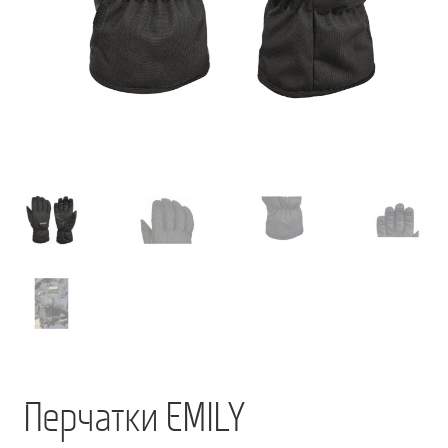
Мой аккаунт
О нас
Оформить заказ
Подписка на рассылку: Все преимущества для вас
Пожарная Техника
Полицейская Техника
Скорая Помощь Тип ”C”
Условия
Школьный автобус Ford Transit M2
Перчатки EMILY