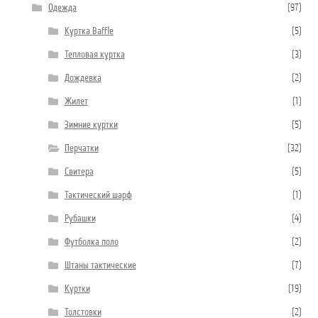
Одежда
(97)
Куртка Baffle
(5)
Тепловая куртка
(3)
Дождевка
(2)
Жилет
(1)
Зимние куртки
(5)
Перчатки
(32)
Свитера
(5)
Тактический шарф
(1)
Рубашки
(4)
Футболка поло
(2)
Штаны тактические
(7)
Куртки
(19)
Толстовки
(2)