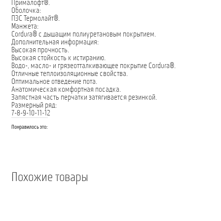
Прималофт®.
Оболочка:
ПЭС Термолайт®.
Манжета:
Cordura® с дышащим полиуретановым покрытием.
Дополнительная информация:
Высокая прочность.
Высокая стойкость к истиранию.
Водо-, масло- и грязеотталкивающее покрытие Cordura®.
Отличные теплоизоляционные свойства.
Оптимальное отведение пота.
Анатомическая комфортная посадка.
Запястная часть перчатки затягивается резинкой.
Размерный ряд:
7-8-9-10-11-12
Понравилось это:
Похожие товары