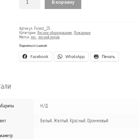
В корзину
товара
Рукав
OSW
FOREST
FIRE
Артикул:
Forest_25
Категории:
Лесное оборудование
,
Пожарные
Метки:
лес
,
лесной рукав
Поделиться ссылкой:
Facebook
WhatsApp
Печать
тали
абариты
Н/Д
вет
Белый
,
Желтый
,
Красный
,
Оранжевый
иаметр