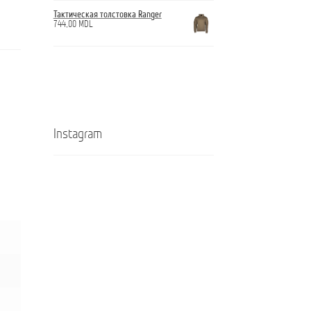
Тактическая толстовка Ranger
744,00
MDL
Instagram
Кроссовки
Ghete
ANTICUT
ANTICUT
O7S
O7S
SRL
SRL
TECHPLANET
TECHPLANET
—
–
партнер
partener
в
în
оснащении
dotarea