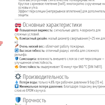
100% высокопрочные синтетические полиэфирные нити.
Круглое саржевое плетение (twill), многократно скрученные н
основы и утка.
Эффект перколяции (непрерывное вплетение) для дополнител
защиты.
Основные характеристики
Повышенная видимость:
сигнальные цвета, 4 варианта для
сложных условий.
Компактный дизайн:
малый диаметр свертывания (~25 мм для
м).
Очень низкий вес:
облегчает работу пожарных.
Высокая гибкость:
отличный радиус изгиба для сложного
рельефа.
Самозащита:
влажность внешнего слоя за счет перколяции —
улучшенная огнестойкость.
Огнестойкость:
выдерживает 10 минут при 960 °C (DIN 14811).
Производительность
Потери воды:
только 4,8% при рабочем давлении 9 бар (15 м).
Минимальная потеря давления:
благодаря гладкому внутрен
слою из EPDM каучука.
Прочность