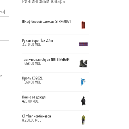
Рейтинговые товары
но).
Шкаф боевой одежды STRN400/1
Рукав Superflex 2,4m
3.210,00
MDL
Тактическая обувь NOTTINGHAM
1.668,00
MDL
 и
Кроль CD202L
1.260,00
MDL
Пончо от дождя
420,00
MDL
Climber комбинезон
8.220,00
MDL