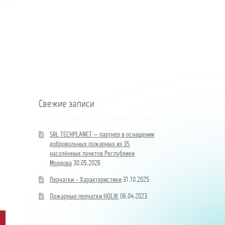
добровольных
pompierilor
пожарных
voluntari
из
din
Coloană
35
35
hidrand
населённых
de
DN80
пунктов
localități
B/BB
Республики
ale
Молдова
Republicii
Moldova
Свежие записи
SRL TECHPLANET — партнер в оснащении
добровольных пожарных из 35
населённых пунктов Республики
Молдова
30.05.2026
Перчатки – Характеристики
31.10.2025
Пожарные перчатки HOLIK
06.04.2023