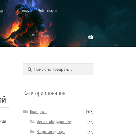
Бренд
Условия
Мой аккаунт
0,00
MDL
0 товаров
Поиск
Искать:
”C”
Категории товаров
ой
Пожарные
(418)
ский
Лесное оборудование
(32)
Защитная одежда
(82)