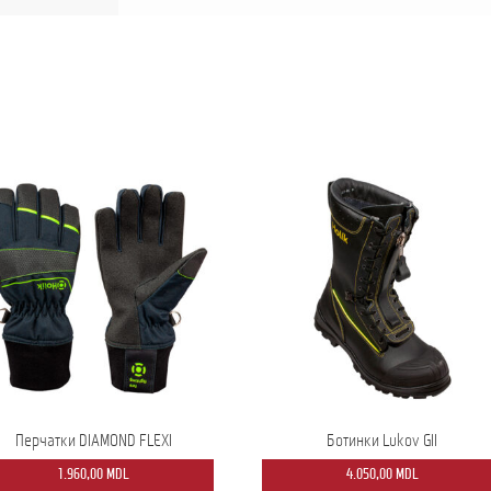
Перчатки DIAMOND FLEXI
Ботинки Lukov GII
1.960,00
MDL
4.050,00
MDL