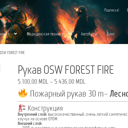
Подписка!
хника
Медицинская техника
Автобусы
Блог
хника
Контакты
Корзина
Магазин
Медицинская Техника
Мой аккаунт
О нас
 OSW FOREST FIRE
щества для вас
Пожарная Техника
Полицейская Техника
Скорая Помощь Тип 
Рукав OSW FOREST FIRE
Диапазон
5.100,00
MDL
–
5.436,00
MDL
цен:
Пожарный рукав 30 m–
Лесн
5.100,00 MDL
–
5.436,00 MDL
Конструкция
Внутренний слой:
высококачественный, очень легкий синтетиче
каучук на основе EPDM.
Внешний слой: