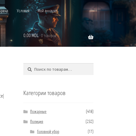
Бренд
Условия
Мой аккаунт
0,00
MDL
0 товаров
Поиск
Искать:
”C”
Категории товаров
ce|
Пожарные
(418)
Полиция
(232)
Головной убор
(17)