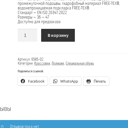
промежуточной подошвы, гидрофобный материал FREE-TEX®,
водонепроницаемая подкладка FREE-TEX®.
Стандарт — EN ISO 20347:2022
Размеры — 36 — 47
Доступно для предзаказа
Количество
В корзину
товара
Тактическая
обувь
WIGAN
Артикул:
6585-O2
Категории:
Кроссовки
,
Полиция
,
Специальная обувь
Поделиться ссылкой:
Facebook
WhatsApp
Печать
зывы
Отзывов пока нет.