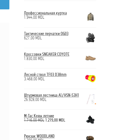
Профессиональная куртка
1.944,00
MDL
Тактические перчатки OG03
627,00
MDL
Кроссовки SNEAKER COYOTE
1.830,00
MDL
Лесной ствол TF03 D38mm
3.468,00
MDL
Штурмовая лестница Al/HSN-S3H1
26.928,00
MDL
M-Tac Кеды летние
Первоначальная
Текущая
1.746,00
MDL
1.219,00
MDL
цена
цена:
составляла
1.219,00 MDL.
1.746,00 MDL.
Рюкзак WOODLAND