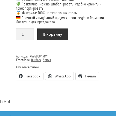
Практично:
можно штабелировать, удобно хранить и
транспортировать
Материал:
100% нержавеющая сталь
Прочный и надёжный продукт, произведён в Германии.
Доступно для предзаказа
Количество
В корзину
товара
Военная
тарелка
Артикул:
14676000ARMY
Категории:
Outdoor
,
Армия
Поделиться ссылкой:
Facebook
WhatsApp
Печать
зывы