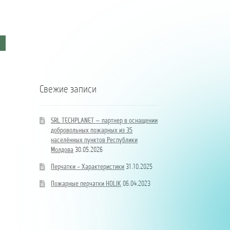
из
din
Coloană
35
35
hidrand
населённых
de
DN80
пунктов
localități
B/BB
Республики
ale
Молдова
Republicii
Moldova
Свежие записи
SRL TECHPLANET — партнер в оснащении
добровольных пожарных из 35
населённых пунктов Республики
Молдова
30.05.2026
Перчатки – Характеристики
31.10.2025
Пожарные перчатки HOLIK
06.04.2023