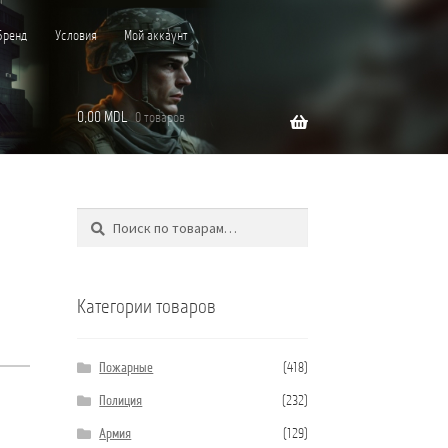
Бренд
Условия
Мой аккаунт
0,00
MDL
0 товаров
Поиск
Искать:
”C”
Категории товаров
Пожарные
(418)
Полиция
(232)
Армия
(129)