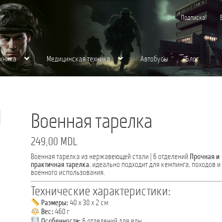
Подписка!
хника
Медицинская техника
Автобусы
Блог
хника
Контакты
Корзина
Магазин
Медицинская Техника
Мой аккаунт
О нас
щества для вас
Пожарная Техника
Полицейская Техника
Скорая Помощь Тип 
Военная тарелка
249,00
MDL
Военная тарелка из нержавеющей стали | 6 отделений
Прочная и
практичная тарелка
, идеально подходит для кемпинга, походов и
военного использования.
Технические характеристики:
Размеры:
40 x 30 x 2 см
Вес:
460 г
Особенности:
6 отделений для еды