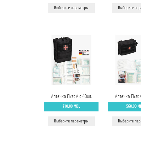
составляла
1.200,00 MDL.
сос
Этот
1.596,00 MDL.
1.59
Выберите параметры
Выберите па
товар
имеет
несколько
вариаций.
Опции
можно
выбрать
на
странице
товара.
Аптечка First Aid 43шт.
Аптечка First 
710,00
MDL
560,00
M
Этот
Выберите параметры
Выберите па
товар
имеет
несколько
вариаций.
Опции