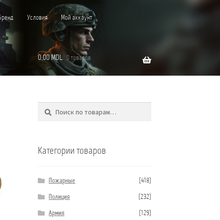
Бренд
Условия
Мой аккаунт
0,00
MDL
0 товаров
Поиск
Искать:
”C”
Категории товаров
Пожарные
(418)
Полиция
(232)
Армия
(129)