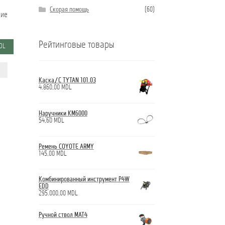
Скорая помощь
(60)
кие
Рейтинговые товары
ьная
Текущая
DL
цена:
1.168,00 MDL.
Этот
.
товар
имеет
Каска/С TYTAN 101.03
несколько
4.860,00
MDL
вариаций.
Опции
можно
Наручники КМ6000
выбрать
54,60
MDL
на
странице
товара.
Ремень COYOTE ARMY
145,00
MDL
Комбинированный инструмент P4W
EDD
295.000,00
MDL
Ручной ствол МАТ4