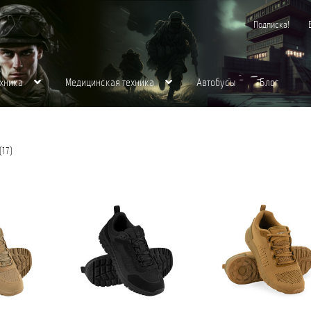
Подписка!
хника
Медицинская техника
Автобусы
Блог
хника
Контакты
Корзина
Магазин
Медицинская Техника
Мой аккаунт
О нас
Сортировка:
(17)
щества для вас
Пожарная Техника
Полицейская Техника
Скорая Помощь Тип 
самые
недавние