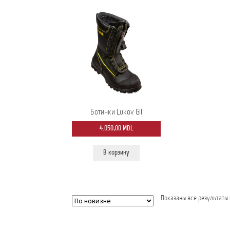
можно
выбрать
на
странице
товара.
Ботинки Lukov GII
4.050,00
MDL
В корзину
Показаны все результаты 