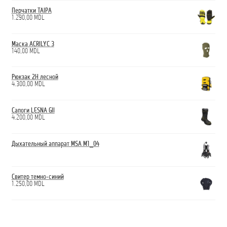
Перчатки TAIPA
1.290,00
MDL
Маска ACRILYC 3
140,00
MDL
Рюкзак 2H лесной
4.300,00
MDL
Сапоги LESNA GII
4.200,00
MDL
Дыхательный аппарат MSA M1_04
Свитер темно-синий
1.250,00
MDL