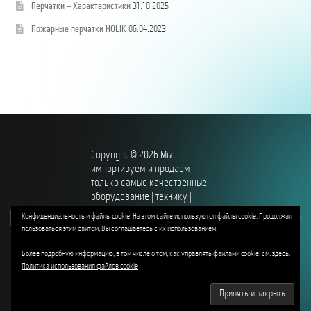
Перчатки – Характеристики
31.10.2025
Пожарные перчатки HOLIK
06.04.2023
Copyright © 2026 Mы
импортируем и продаем
только самые качественные |
оборудование | технику |
специальные инструменты для
ro
ru
Конфиденциальность и файлы cookie: На этом сайте используются файлы cookie. Продолжая
профессионалов, защищающих
пользоваться этим сайтом, Вы соглашаетесь с их использованием.
нашу независимость, границы,
общественный порядок и
Более подробную информацию, в том числе о том, как управлять файлами cookie, см. здесь:
безопасность, права и
Политика использования файлов cookie
свободу.