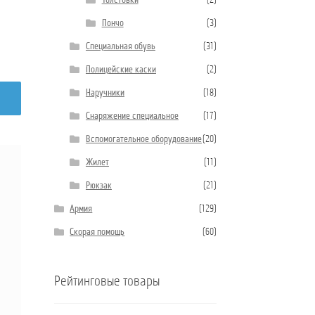
Толстовки
(2)
Пончо
(3)
Специальная обувь
(31)
Полицейские каски
(2)
Наручники
(18)
Снаряжение специальное
(17)
Вспомогательное оборудование
(20)
Жилет
(11)
Рюкзак
(21)
Армия
(129)
Скорая помощь
(60)
Рейтинговые товары