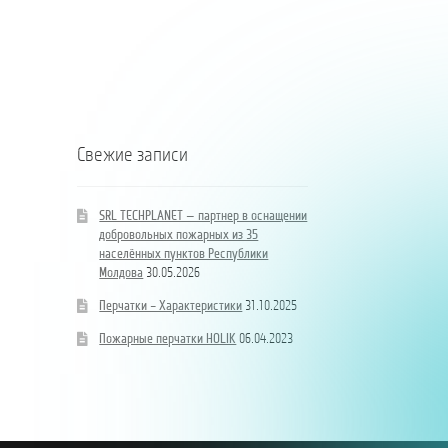
hidrand
населённых
de
DN80
пунктов
localități
B/BB
Республики
ale
Молдова
Republicii
Moldova
Свежие записи
SRL TECHPLANET — партнер в оснащении
добровольных пожарных из 35
населённых пунктов Республики
Молдова
30.05.2026
Перчатки – Характеристики
31.10.2025
Пожарные перчатки HOLIK
06.04.2023