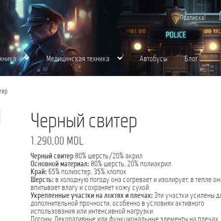
Подписка!
хника
Медицинская техника
Автобусы
Блог
хника
Контакты
Корзина
Магазин
Медицинская Техника
Мой аккаунт
О нас
тер
щества для вас
Пожарная Техника
Полицейская Техника
Скорая Помощь Тип 
Черный свитер
1.290,00
MDL
Черный свитер
80% шерсть/20% акрил
Основной материал:
80% шерсть, 20% полиакрил
Край:
65% полиэстер, 35% хлопок
Шерсть:
в холодную погоду она согревает и изолирует, в тепле он
впитывает влагу и сохраняет кожу сухой.
Укрепленные участки на локтях и плечах:
Эти участки усилены д
дополнительной прочности, особенно в условиях активного
использования или интенсивной нагрузки.
Погоны: Декоративные или функциональные элементы на плечах,