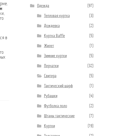
орме.
Одежда
(97)
ем
ки,
Тепловая куртка
(3)
го
Дождевка
(2)
Куртка Baffle
(5)
ся в
Жилет
(1)
го
Зимние куртки
(5)
ных
Перчатки
(32)
Свитера
(5)
Тактический шарф
(1)
Рубашки
(4)
Футболка поло
(2)
Штаны тактические
(7)
Куртки
(19)