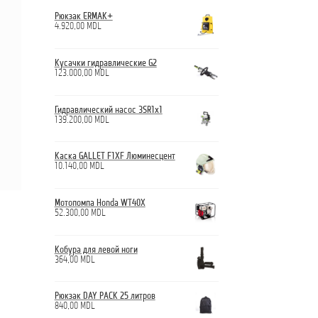
Рюкзак ERMAK+
4.920,00
MDL
Кусачки гидравлические G2
123.000,00
MDL
Гидравлический насос 3SR1x1
139.200,00
MDL
Каска GALLET F1XF Люминесцент
10.140,00
MDL
Мотопомпа Honda WT40X
52.300,00
MDL
Кобура для левой ноги
364,00
MDL
Рюкзак DAY PACK 25 литров
840,00
MDL