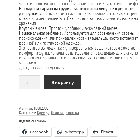
часто используемые в военной, полицейской или тактической ф
Накладной карман на груди с застежкой на липучке и держател
для ручки:
Удобный карман для мелких предметов, таких как руч
ключи или инструменты, с безопасной застежкой для их надежно
хранения.
Круглый вырез:
Простой, удобный и аккуратный вырез.
Национальная эмблема:
Используется для обозначения страны
происхождения или принадлежности владельца, часто встречает
военной или тактической одежде.
Этот свитер выглядит как универсальная вещь, которая сочетает
комфорт и функциональность, идеально подходящая для активно
или профессионального использования в холодных или перемен
условиях.
Доступно для предзаказа
Количество
В корзину
товара
Черный
свитер
Артикул:
10802002
Категории:
Одежда
,
Полиция
,
Свитера
Поделиться ссылкой:
Facebook
WhatsApp
Печать