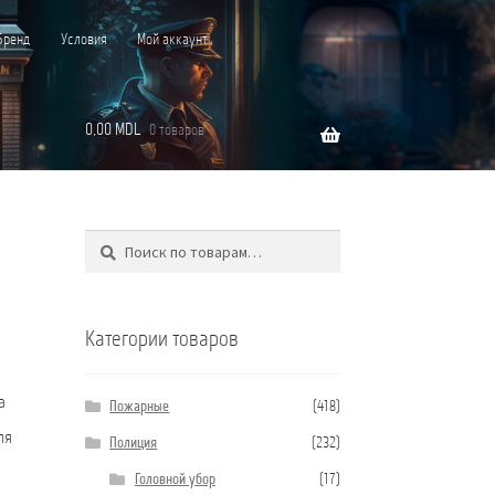
Бренд
Условия
Мой аккаунт
0,00
MDL
0 товаров
Поиск
Искать:
”C”
Категории товаров
а
Пожарные
(418)
ля
Полиция
(232)
Головной убор
(17)