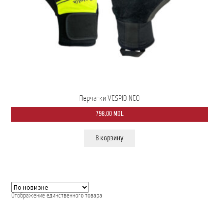
Мой аккаунт
О нас
Оформить заказ
Подписка на рассылку: Все преимущества для вас
Перчатки VESPID NEO
Пожарная Техника
798,00
MDL
Полицейская Техника
В корзину
Скорая Помощь Тип ”C”
Условия
Школьный автобус Ford Transit M2
Отображение единственного товара