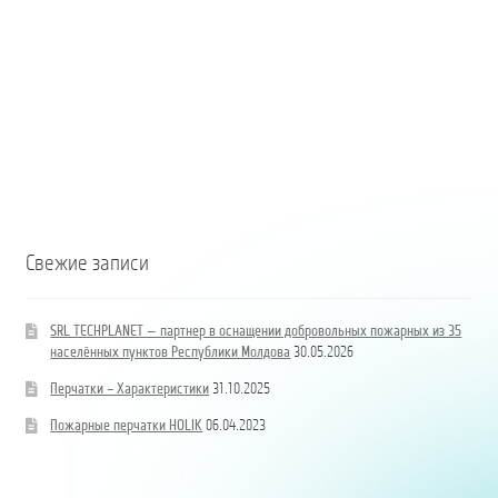
DN80
B/BB
Свежие записи
SRL TECHPLANET — партнер в оснащении добровольных пожарных из 35
населённых пунктов Республики Молдова
30.05.2026
Перчатки – Характеристики
31.10.2025
Пожарные перчатки HOLIK
06.04.2023