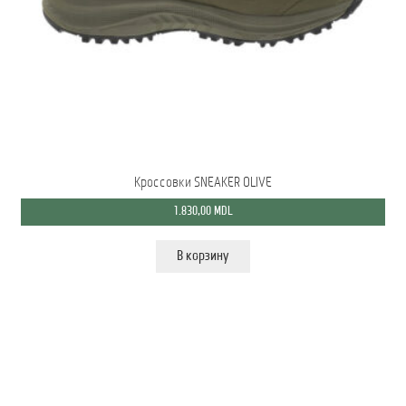
Мой аккаунт
О нас
Оформить заказ
Подписка на рассылку: Все преимущества для вас
Кроссовки SNEAKER OLIVE
Пожарная Техника
1.830,00
MDL
Полицейская Техника
В корзину
Скорая Помощь Тип ”C”
Условия
Школьный автобус Ford Transit M2