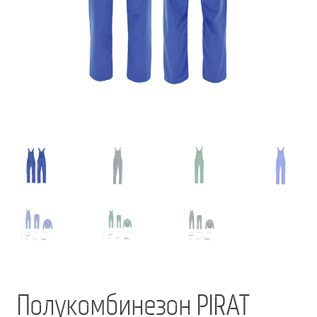
Мой аккаунт
О нас
Оформить заказ
Подписка на рассылку: Все преимущества для вас
Пожарная Техника
Полицейская Техника
Скорая Помощь Тип ”C”
Условия
Школьный автобус Ford Transit M2
Полукомбинезон PIRAT